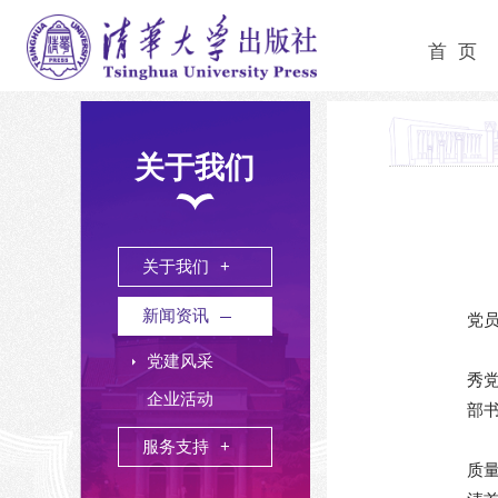
首 页
关于我们
关于我们
新闻资讯
党
党建风采
秀
企业活动
部
服务支持
质