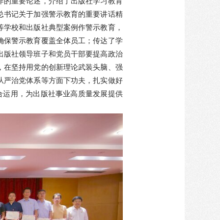
作的重要论述，介绍了出版社学习教育
总书记关于加强警示教育的重要讲话精
等学校和出版社典型案例作警示教育，
确保警示教育覆盖全体员工；传达了学
出版社领导班子和党员干部要提高政治
，在坚持用党的创新理论武装头脑、强
从严治党体系等方面下功夫，扎实做好
合运用，为出版社事业高质量发展提供