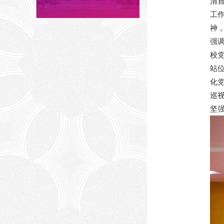
清
工
神
强
校
站
化
巡
坚