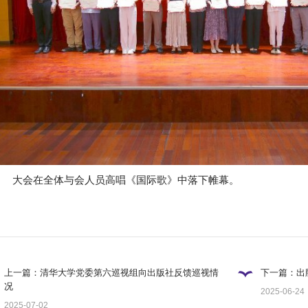
大会在全体与会人员高唱《国际歌》中落下帷幕。
上一篇：清华大学党委第六巡视组向出版社反馈巡视情
下一篇：出
况
2025-06-24
2025-07-02