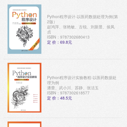
Python程序设计-以医药数据处理为例(第
2版）
赵鸿萍、张艳敏、古锐、刘新昱、侯凤
贞
ISBN：9787302680413
定 价：69.8元
Python程序设计实验教程-以医药数据处
理为例
潘蕾、武小川、苏静、张洁玉
ISBN：9787302618577
定 价：48.5元