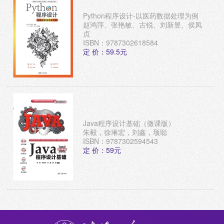
Python程序设计-以医药数据处理为例
赵鸿萍、张艳敏、古锐、刘新昱、侯凤
贞
ISBN：9787302618584
定 价：59.5元
Java程序设计基础（微课版）
朱毅，徐琳宏，刘鑫，顼聪
ISBN：9787302594543
定 价：59元