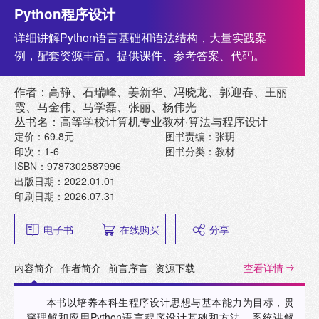
Python程序设计
详细讲解Python语言基础和语法结构，大量实践案
例，配套资源丰富。提供课件、参考答案、代码。
作者：高静、石瑞峰、姜新华、冯晓龙、郭迎春、王丽
霞、马金伟、马学磊、张丽、杨伟光
丛书名：高等学校计算机专业教材·算法与程序设计
定价：69.8元
图书责编：张玥
印次：1-6
图书分类：教材
ISBN：9787302587996
出版日期：2022.01.01
印刷日期：2026.07.31
电子书
在线购买
分享
内容简介
作者简介
前言序言
资源下载
查看详情
本书以培养本科生程序设计思想与基本能力为目标，贯
穿理解和应用Python语言程序设计基础和方法，系统讲解