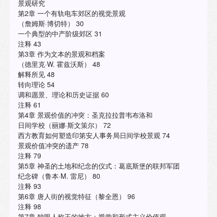
景观研究
成果，本书汇集了多学科**人士的深刻见解，不仅为景观研究
第2章 一个有轨电车郊区的视觉景观
提供了一个全面的跨学科平台，而且为理解空间与文化之间
（詹姆斯·博切特） 30
的复杂关系提供了新的视角。本书不仅探讨了景观作为文化
一个典型的中产阶级郊区 31
表达的载体，还深入分析了景观如何反映和塑造社会结构、
注释 43
文化认同和历史记忆。通过深入分析城市和乡土景观，本书
第3章 作为文本的景观和档案
为读者提供了一个理解和评价环境的有力工具，书中的案例
（德里克·W. 霍兹沃斯） 48
研究和理论讨论，不仅增强了读者对过去和现在文化生活的
解释所见 48
理解，而且为未来的景观研究和实践指明了方向。通过这些
转向理论 54
贡献，本书在文化景观研究领域占据了核心地位，对于任何
调和愿景、理论和历史证据 60
希望深入了解人类与环境相互作用的人来说，本书都是一本
注释 61
必读之作。 本书适合的读者领域包括社会史、建筑史、美国
第4章 景观价值的冲突：圣克拉拉普韦布洛和
研究、文化地理学、景观建筑学以及城市规划等。此外，对
日间学校（丽娜·斯文策尔） 72
于人类学、环境心理学、社会学和文化研究等领域的学者和
西方教育如何塑造印第安人事务局日间学校景观 74
学生，本书也提供了宝贵的研究资源和理论框架。它也是政
景观价值冲突的遗产 78
策制定者、城市规划师和环境设计师在实践中寻求文化敏感
注释 79
性和历史意识的重要参考资料。 "
第5章 神圣的土地和纪念的仪式：葛底斯堡的联邦军团
纪念碑（鲁本·M. 雷尼） 80
注释 93
第6章 唐人街的视觉特征（黎全恩） 96
注释 98
第7章 独眼人称王的地方：视觉和形式主义价值观