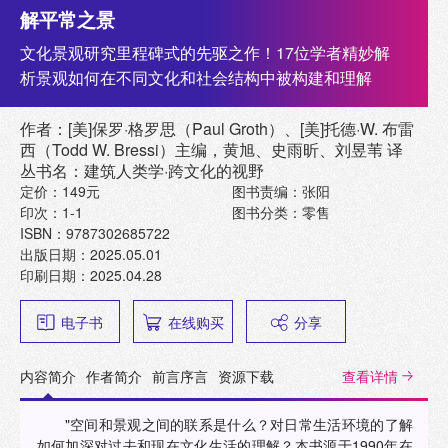
解平常之景
文化景观研究里程碑式的先驱之作！17位学者精妙解
析景观如何在不同文化和社会结构中被构建和理解
作者：[美]保罗·格罗思（Paul Groth）、[美]托德·W. 布雷
西（Todd W. Bressi）主编，黄旭、史雨昕、刘昱苇 译
丛书名：建筑人类学·跨文化的视野
定价：149元
图书责编：张阳
印次：1-1
图书分类：零售
ISBN：9787302685722
出版日期：2025.05.01
印刷日期：2025.04.28
电子书
在线购买
分享
内容简介
作者简介
前言序言
资源下载
查看详情
"空间和景观之间的联系是什么？对日常生活环境的了解
如何加深对过去和现在文化生活的理解？本书源于1990年在