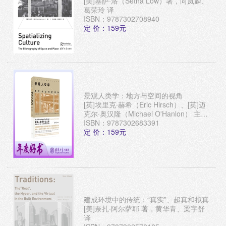
[美]塞萨·洛（Setha Low）著，向岚麟、
葛荣玲 译
ISBN：9787302708940
定 价：159元
景观人类学：地方与空间的视角
[英]埃里克·赫希（Eric Hirsch）、[英]迈
克尔·奥汉隆（Michael O'Hanlon） 主
编，徐桐、周丹丹 译
ISBN：9787302683391
定 价：159元
建成环境中的传统：“真实”、超真和拟真
[美]奈扎·阿尔萨耶 著，黄华青、梁宇舒
译