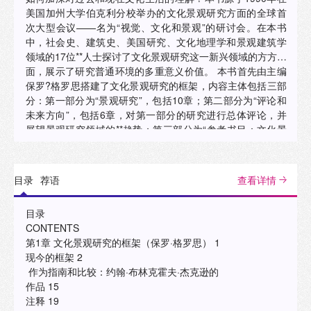
美国加州大学伯克利分校举办的文化景观研究方面的全球首
次大型会议——名为“视觉、文化和景观”的研讨会。在本书
中，社会史、建筑史、美国研究、文化地理学和景观建筑学
领域的17位**人士探讨了文化景观研究这一新兴领域的方方面
面，展示了研究普通环境的多重意义价值。 本书首先由主编
保罗?格罗思搭建了文化景观研究的框架，内容主体包括三部
分：第一部分为“景观研究”，包括10章；第二部分为“评论和
未来方向”，包括6章，对第一部分的研究进行总体评论，并
展望景观研究领域的**趋势；第三部分为“参考书目：文化景
观研究的基础著作”，对本书主题涉及的参考书目进行详尽介
绍。正文之外，还附有作者简介、索引、译后记等。 本书主
要章节包括：詹姆斯?博切特关于美国克利夫兰郊区的社会分
目录
荐语
查看详情
层研究；丽娜?斯文策尔对于美国新墨西哥州圣克拉拉普韦布
洛土著环境的讨论；约翰?布林克霍夫?杰克逊论述了乡土建
目录
筑的未来；鲁本?M. 雷尼关于美国葛底斯堡联邦军团纪念碑
CONTENTS
和纪念仪式的研究；多洛雷斯?海登关于城市景观史的回溯；
第1章 文化景观研究的框架（保罗·格罗思） 1
丹尼斯?科斯格罗夫关于文艺复兴时期城市奇观的隐喻；戴
现今的框架 2
维?洛文塔尔对于欧洲景观转型的研究；理查德?沃克对于景
作为指南和比较：约翰·布林克霍夫·杰克逊的
观政治的讨论；罗伯特?B.莱利探讨了视觉和空间作为社会解
作品 15
释来源的问题和潜力等。 本书是文化景观研究领域的一个重
注释 19
要里程碑。作为全球首次专注于文化景观研究的大型会议的