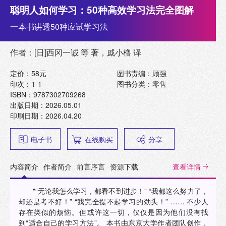
聪明人如何学习：50种高效学习法完全图解
一本书讲透50种应试学习法
作者：[日]西冈一诚 等 著，戚小橹 译
定价：58元
图书责编：顾强
印次：1-1
图书分类：零售
ISBN：9787302709268
出版日期：2026.05.01
印刷日期：2026.04.20
电子书
在线购买
分享
内容简介
作者简介
前言序言
资源下载
查看详情
"“无论我怎么学习，都看不到进步！” “我都这么努力了，
却还是考不好！” “我完全提不起学习的劲头！” …… 不少人
存在类似的烦恼。但或许这一切，仅仅是因为他们没有找
到“适合自己的学习方法”。 本书由东京大学作者团队创作，