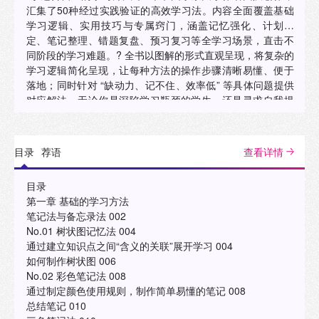
汇集了50种经过实践验证的高效学习法。内容全面覆盖基础
学习逻辑、实用技巧与专属窍门，涵盖记忆强化、计划制
定、笔记整理、错题复盘、预习复习等全学习场景，直击不
同阶段的学习难题。? 全书以图解的形式直观呈现，将复杂的
学习逻辑简化呈现，让每种方法的操作步骤清晰易懂、便于
落地；同时针对 “缺动力、记不住、效率低” 等具体问题提供
对应解法，无论你是深陷学习瓶颈的学生，还是寻求自我提
升的职场人，都能快速找到适配自己的学习方案，让努力精
准落地，高效突破学习困境。"
目录
荐语
查看详情
目录
第一章 基础的学习方法
笔记法与备忘录法 002
No.01 树状图记忆法 004
通过建立知识点之间“含义的关联”展开学习 004
如何制作树状图 006
No.02 彩色笔记法 008
通过制定颜色使用规则，制作简单易懂的笔记 008
总结笔记 010