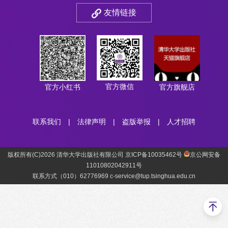
友情链接
官方微信
官方小红书
官方旗舰店
联系我们
|
法律声明
|
盗版举报
|
人才招聘
版权所有(C)2026 清华大学出版社有限公司 京ICP备10035462号
京公网安备
11010802042911号
联系方式（010）62776969 c-service@tup.tsinghua.edu.cn