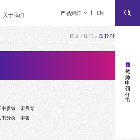
产品矩阵
EN
关于我们
首页
>
图书
>
图书详情
+
教
师
申
领
样
书
图书责编：宋丹青
图书分类：零售