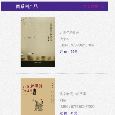
同系列产品
查看详情
天青色等烟雨
沈荣均
ISBN：9787302467007
定 价：79元
北京老照片的故事
刘鹏
ISBN：9787302467250
定 价：49元