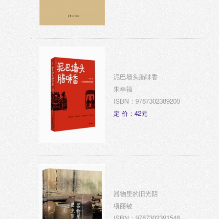
泥巴墙头腊味香
朱幸福
ISBN：9787302389200
定 价：42元
器物里的旧光阴
项丽敏
ISBN：9787302391548