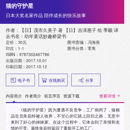
猫的守护星
日本大奖名家作品 陪伴成长的快乐故事
作者：【日】茂市久美子 著 【日】吉泽惠子 绘 季颖 译
丛书名：幼年童话妙趣桥梁书
定价：30元
图书责编：冯海燕
印次：1-1
图书分类：零售
ISBN：9787302467786
出版日期：2017.10.01
印刷日期：2017.10.12
电子书
在线购买
分享
内容简介
作者简介
前言序言
资源下载
查看详情
《猫的守护星》因为遭遇不良竞争，工厂倒闭了，猫粮
品尝员朱庇特被人收养，不甘心的它踏上回归之路，无意中
来到了好心的婶婶家。在这个过程中，它体会到了亲情和友
情的可贵。最终朱庇特返回了重新开工的工厂。