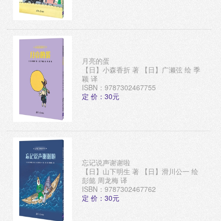
月亮的蛋
【日】小森香折 著 【日】广濑弦 绘 季
颖 译
ISBN：9787302467755
定 价：30元
忘记说声谢谢啦
【日】山下明生 著 【日】滑川公一 绘
彭懿 周龙梅 译
ISBN：9787302467762
定 价：30元