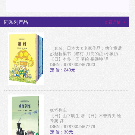
同系列产品
查看详情
（套装）日本大奖名家作品：幼年童话
妙趣桥梁书（猫村+月亮的蛋+小象历险
记+猫的守护星等）
【日】本多丰国 著绘 岳远坤 译
ISBN：9787302467823
定 价：240元
妖怪列车
【日】山下明生 著 【日】木曾秀夫 绘
季颖 译
ISBN：9787302467779
定 价：30元