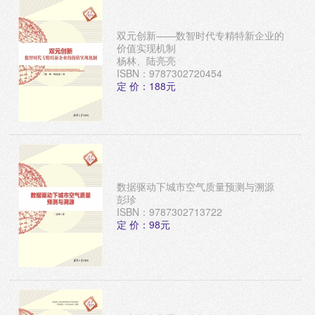
双元创新——数智时代专精特新企业的
价值实现机制
杨林、陆亮亮
ISBN：9787302720454
定 价：188元
数据驱动下城市空气质量预测与溯源
彭珍
ISBN：9787302713722
定 价：98元