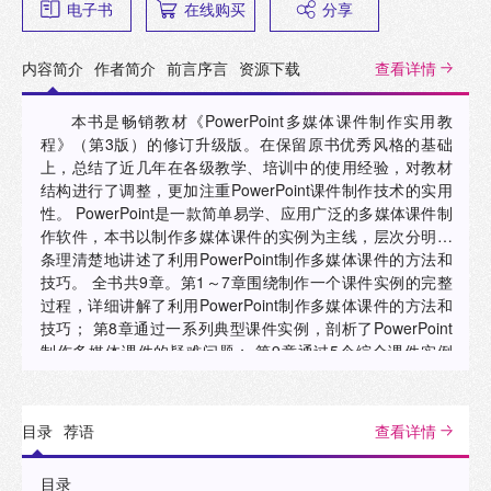
电子书
在线购买
分享
内容简介
作者简介
前言序言
资源下载
查看详情
本书是畅销教材《PowerPoint多媒体课件制作实用教
程》（第3版）的修订升级版。在保留原书优秀风格的基础
上，总结了近几年在各级教学、培训中的使用经验，对教材
结构进行了调整，更加注重PowerPoint课件制作技术的实用
性。 PowerPoint是一款简单易学、应用广泛的多媒体课件制
作软件，本书以制作多媒体课件的实例为主线，层次分明、
条理清楚地讲述了利用PowerPoint制作多媒体课件的方法和
技巧。 全书共9章。第1～7章围绕制作一个课件实例的完整
过程，详细讲解了利用PowerPoint制作多媒体课件的方法和
技巧； 第8章通过一系列典型课件实例，剖析了PowerPoint
制作多媒体课件的疑难问题； 第9章通过5个综合课件实例
（每个学科一个）全方位介绍了PowerPoint课件制作的过
程。 本书可作为师范院校的多媒体课件制作教材、各级教师
的培训教材，也可作为中小学各科教师、多媒体课件制作人
目录
荐语
查看详情
员及PowerPoint制作爱好者的自学参考书。
目录