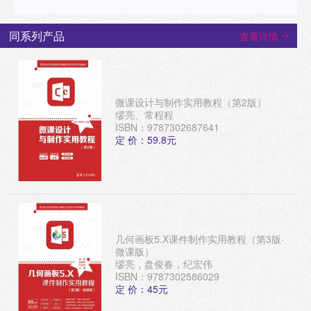
同系列产品
查看详情
微课设计与制作实用教程（第2版）
缪亮、常程程
ISBN：9787302687641
定 价：59.8元
几何画板5.X课件制作实用教程（第3版·
微课版）
缪亮，盘俊春，纪宏伟
ISBN：9787302586029
定 价：45元