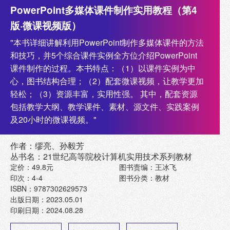
PowerPoint多媒体课件制作实用教程（第4
版·微课视频版）
"本书详细讲解利用PowerPoint制作多媒体课件的方法
和技巧，并5个综合课件实例全方位介绍PowerPoint
课件制作的过程。本书特点：（1）以课件实例为中
心，图书结构合理；（2）配套微课视频，让教学更加
轻松；（3）资源丰富，实用性强。 其中，配套资源
包括教学大纲、教学课件、素材、源文件、实践案例
及20小时的微课视频。"
作者：缪亮、孙毅芳
丛书名：21世纪高等院校计算机实用技术系列教材
定价：49.8元
图书责编：王冰飞
印次：4-4
图书分类：教材
ISBN：9787302629573
出版日期：2023.05.01
印刷日期：2024.08.28