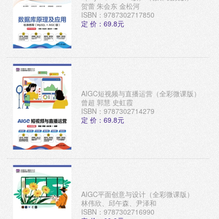
贺蕾 朱会东 金松河
ISBN：9787302717850
定 价：69.8元
AIGC短视频与直播运营（全彩微课版）
曾超 郭慧 史虹霞
ISBN：9787302714279
定 价：69.8元
AIGC平面创意与设计（全彩微课版）
林伟欣、邱午森、尹泽和
ISBN：9787302716990