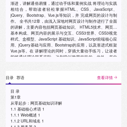
渐进，讲解通俗易懂，通过动手练和案例实战 将理论与实践
相结合，帮助读者轻松掌握HTML、CSS、JavaScript、
jQuery、Bootstrap、Vue.js等知识，并 完成网页的设计与制
作。 全书共12章，由浅入深地对网页设计与制作进行了全面
的讲解，主要内容包括网页基础知识、 HTML5技术、网页的
基本构成、网页内容的展示与交互、CSS3世界、CSS3视觉
样式、盒模型、JavaScript 基础知识、JavaScript前端核心应
用、jQuery基础与应用、Bootstrap的应用，以及渐进式框架
Vue.js等。在 讲解理论的同时，穿插大量动手练习，让读者
能够通过理论联系实际，达到学以致用的目的。此外，书中
对AIGC的知识及应用技巧进行了针对性的讲解，以实现AI赋
能基础学科建设的目标。 本书结构合理、内容精练，易教易
学，不仅可以作为各类院校和社会培训机构的**教材，还可以
目录
荐语
查看详情
作 为网页设计自学者和编程爱好者的参考用书。"
目 录
第1章
从零起步：网页基础知识详解
1.1 基础核心术语 1
1.1.1 Web概述 1
1.1.2 URL和域名 1
1.1.3 服务器 2