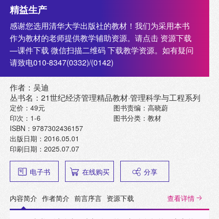
精益生产
感谢您选用清华大学出版社的教材！我们为采用本书
作为教材的老师提供教学辅助资源。请点击 资源下载
—课件下载 微信扫描二维码 下载教学资源。如有疑问
请致电010-8347(0332)/(0142)
作者：吴迪
丛书名：21世纪经济管理精品教材·管理科学与工程系列
定价：49元
图书责编：高晓蔚
印次：1-6
图书分类：教材
ISBN：9787302436157
出版日期：2016.05.01
印刷日期：2025.07.07
电子书
在线购买
分享
内容简介
作者简介
前言序言
资源下载
查看详情