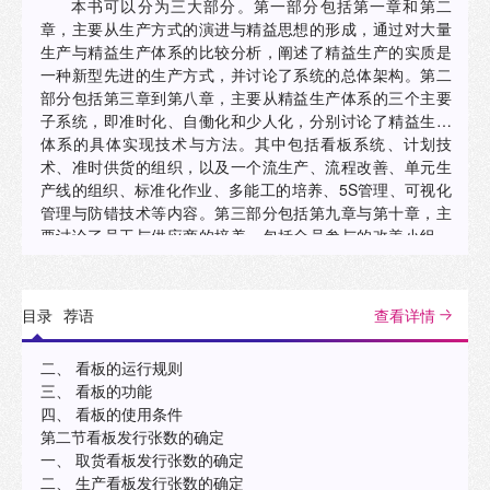
本书可以分为三大部分。第一部分包括第一章和第二
章，主要从生产方式的演进与精益思想的形成，通过对大量
生产与精益生产体系的比较分析，阐述了精益生产的实质是
一种新型先进的生产方式，并讨论了系统的总体架构。第二
部分包括第三章到第八章，主要从精益生产体系的三个主要
子系统，即准时化、自働化和少人化，分别讨论了精益生产
体系的具体实现技术与方法。其中包括看板系统、计划技
术、准时供货的组织，以及一个流生产、流程改善、单元生
产线的组织、标准化作业、多能工的培养、5S管理、可视化
管理与防错技术等内容。第三部分包括第九章与第十章，主
要讨论了员工与供应商的培养，包括全员参与的改善小组、
人性化管理、员工培养与激励制度、供应商的选择及合作关
系等内容。 精益生产既是一种先进的生产方式，又是一个实
际运行的生产系统，有许多独特的技术与方法。但本书并不
目录
荐语
查看详情
是孤立地讲解各种技术与方法，而是从系统整体，以及思想
与方法结合的角度，分析说明各种方法在系统中的地位与作
二、 看板的运行规则
用； 同时，通过技术与方法的讨论，进一步深入理解精益思
三、 看板的功能
想，力求帮助读者全面、系统地了解精益生产的思想、体系
四、 看板的使用条件
与方法。
第二节看板发行张数的确定
一、 取货看板发行张数的确定
二、 生产看板发行张数的确定