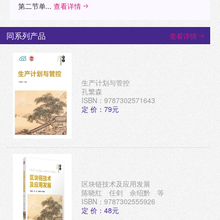
第二节单...
查看详情
同系列产品
查看详情
生产计划与管控
孔繁森
ISBN：9787302571643
定 价：79元
区块链技术及应用发展
陈晓红 任剑 余绍黔 等
ISBN：9787302555926
定 价：48元