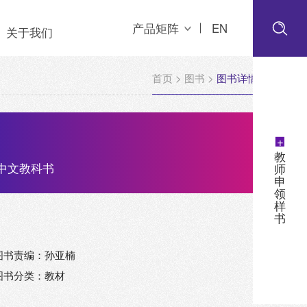
产品矩阵
EN
关于我们
首页
>
图书
>
图书详情
+
教
中文教科书
师
申
领
样
书
图书责编：孙亚楠
图书分类：教材