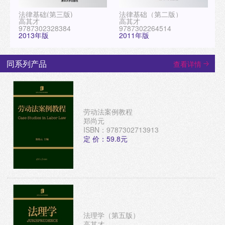
法律基础(第三版)
法律基础（第二版）
高其才
高其才
9787302328384
9787302264514
2013年版
2011年版
同系列产品
查看详情
劳动法案例教程
郑尚元
ISBN：9787302713913
定 价：59.8元
法理学（第五版）
高其才