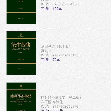
ISBN：9787302704720
定 价：109元
法律基础（第七版）
高其才
ISBN：9787302675136
定 价：79元
国际经济法概要（第二版）
车丕照 车路遥
ISBN：9787302633976
定 价：99.8元