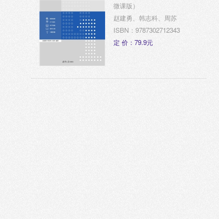
微课版）
赵建勇、韩志科、周苏
ISBN：9787302712343
定 价：79.9元