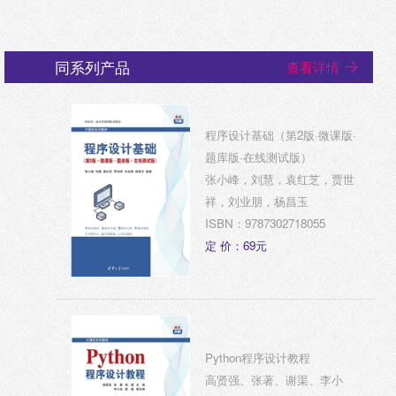
同系列产品
查看详情
程序设计基础（第2版·微课版·
题库版·在线测试版）
张小峰，刘慧，袁红芝，贾世
祥，刘业朋，杨昌玉
ISBN：9787302718055
定 价：69元
Python程序设计教程
高贤强、张著、谢渠、李小