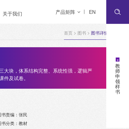
产品矩阵
EN
关于我们
首页
>
图书
>
图书详情
+
教
三大块，体系结构完整、系统性强，逻辑严
师
申
课件及试卷。
领
样
书
图书责编：张民
图书分类：教材