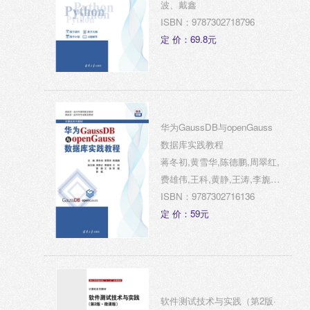
波、戴鑫
ISBN：9787302718796
定 价：69.8元
华为GaussDB与openGauss
数据库实践教程
蒋冬初,黄雪华,陈德鹏,周翠红,
费雄伟,王科,黄静,王涛,李旎,
曾敏
ISBN：9787302716136
定 价：59元
软件测试技术与实践（第2版·