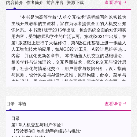
内容简介
作者简介
前言序言
资源下载
查看详情
"本书是为高等学校“人机交互技术”课程编写的以实践为
主线开展教学的主教材，旨在为读者提供全面的人机交互知
识体系。本书第1版于2016年出版，包含系统全面的知识和实
用内容，受到教师和学生的广泛认可。第2版2021年出版，在
第1版基础上进行了大幅修订，第3版在此基础上进一步融入
人工智能技术的应用，如AIGC设计工具、AI设计思维等热点
内容，并优化更新各章节。 本书涵盖人机交互的基础理论、
相关学科与认知理论，交互界面技术，概念化交互与设计思
维，社会化与情感化交互，用户需求与数据分析，设计指南
与原则，设计风格与AI设计思维，原型构建，命令、菜单与
表格设计，用户文档以及人机交互质量评估等多个方面。每
章包含导读案例、习题和实验与思考，并设计了两个综合实
践环节，其教学内容与实验环节紧密结合，方便师生交流，
评估学习效果。 本书适合高等学校教学使用，也适合作为技
目录
荐语
查看详情
术人员和科研工作者的参考书。 "
目录
第1章人机交互与用户体验1
【导读案例】智能助手的崛起与挑战1