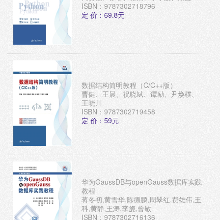
ISBN：9787302718796
定 价：69.8元
数据结构简明教程（C/C++版）
曹健、王晨、祝晓斌、谭励、尹焕樸、
王晓川
ISBN：9787302719458
定 价：59元
华为GaussDB与openGauss数据库实践
教程
蒋冬初,黄雪华,陈德鹏,周翠红,费雄伟,王
科,黄静,王涛,李旎,曾敏
ISBN：9787302716136