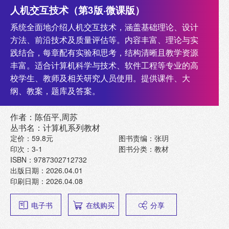
人机交互技术（第3版·微课版）
系统全面地介绍人机交互技术，涵盖基础理论、设计
方法、前沿技术及质量评估等。内容丰富、理论与实
践结合，每章配有实验和思考，结构清晰且教学资源
丰富。适合计算机科学与技术、软件工程等专业的高
校学生、教师及相关研究人员使用。提供课件、大
纲、教案，题库及答案。
作者：陈佰平,周苏
丛书名：计算机系列教材
定价：59.8元
图书责编：张玥
印次：3-1
图书分类：教材
ISBN：9787302712732
出版日期：2026.04.01
印刷日期：2026.04.08
电子书
在线购买
分享