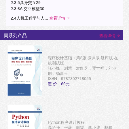
2.3.5具身交互29
2.3.6AI交互模型30
2.4人机工程学与人...
查看详情
同系列产品
查看详情
程序设计基础（第2版·微课版·题库版·在
线测试版）
张小峰，刘慧，袁红芝，贾世祥，刘业
朋，杨昌玉
ISBN：9787302718055
定 价：69元
Python程序设计教程
高贤强、张著、谢渠、李小波、戴鑫