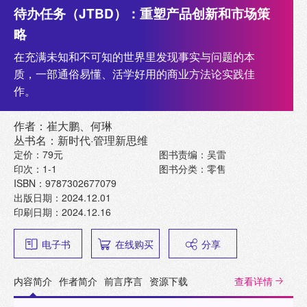
待办任务（JTBD）：重塑产品创新和市场策
略
在充满未知和不可知的世界里发现事实与问题的本
质，一部通俗易懂、活学好用的商业方法论实践佳
作。
作者：崔大鹏、何琳
丛书名：新时代·管理新思维
定价：79元
图书责编：吴雷
印次：1-1
图书分类：零售
ISBN：9787302677079
出版日期：2024.12.01
印刷日期：2024.12.16
电子书
在线购买
分享
内容简介
作者简介
前言序言
资源下载
查看详情