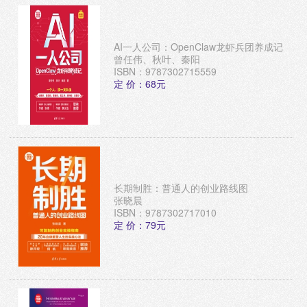
AI一人公司：OpenClaw龙虾兵团养成记
曾任伟、秋叶、秦阳
ISBN：9787302715559
定 价：68元
长期制胜：普通人的创业路线图
张晓晨
ISBN：9787302717010
定 价：79元