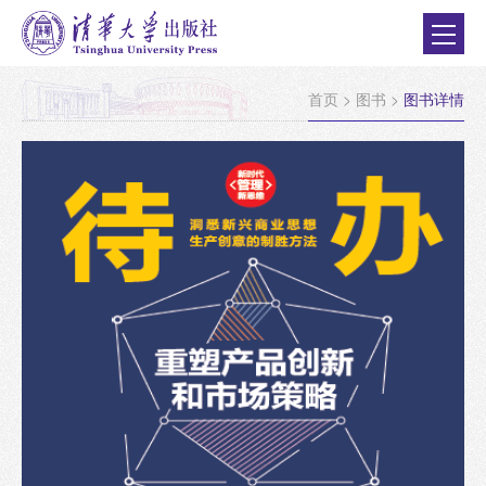
首页
>
图书
>
图书详情