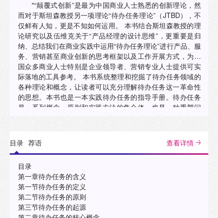
"“颠覆式创新”是最为中国商业人士熟悉的创新理论，然
而对于斯坦森教授另一项理论“待办任务理论”（JTBD），不
仅鲜有人知，更是不知如何运用。 本书结合斯坦森教授的理
论研究以及伍维克关于“产品经理的设计思维”，更重要是归
纳、总结我们在商业实践中运用“待办任务理论”进行产品、服
务、营销甚至商业创新的思考框架以及工作开展方式，为中
国众多商业人士特别是企业领导者、营销专业人士提供可实
际落地的工具参考。 本书系统整理和挖掘了待办任务领域的
各种理论和概念，让读者可以充分理解待办任务这一革命性
的思想。本书也是一本实践待办任务的指导手册。待办任务
是一系列概念、原则和实践方法的集合体，也是一种重塑问
题和解决问题的方式。本书中的各种方法都有经过实践检
验、行之有效的分步骤操作流程。本书既可作为相关专业本
科生、研究生的教材，又可作为相关企业和行业人员的工作
目录
荐语
查看详情
参考手册与培训教材。"
目录
第一章待办任务的含义
第一节待办任务的定义
第二节待办任务的原则
第三节待办任务的起源
第二章待办任务的核心概念