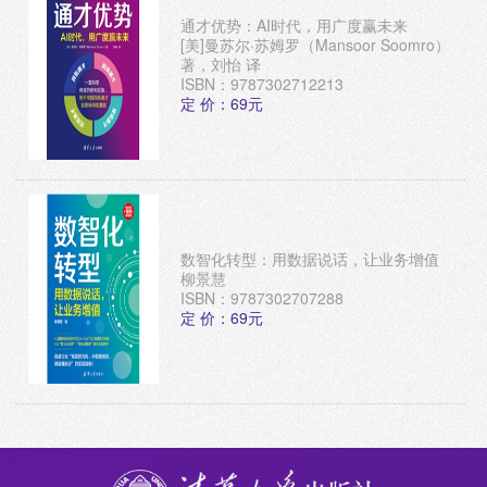
通才优势：AI时代，用广度赢未来
[美]曼苏尔·苏姆罗（Mansoor Soomro）
著，刘怡 译
ISBN：9787302712213
定 价：69元
数智化转型：用数据说话，让业务增值
柳景慧
ISBN：9787302707288
定 价：69元