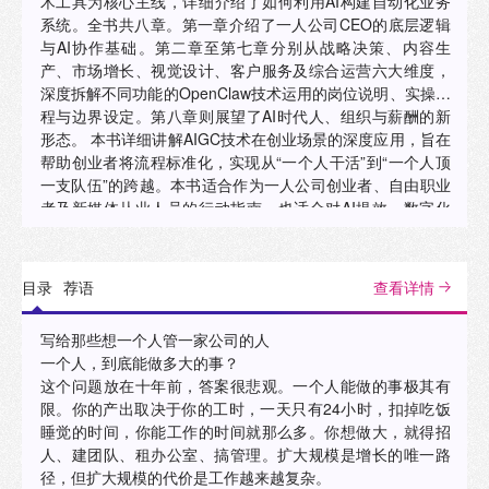
术工具为核心主线，详细介绍了如何利用AI构建自动化业务
系统。全书共八章。第一章介绍了一人公司CEO的底层逻辑
与AI协作基础。第二章至第七章分别从战略决策、内容生
产、市场增长、视觉设计、客户服务及综合运营六大维度，
深度拆解不同功能的OpenClaw技术运用的岗位说明、实操流
程与边界设定。第八章则展望了AI时代人、组织与薪酬的新
形态。 本书详细讲解AIGC技术在创业场景的深度应用，旨在
帮助创业者将流程标准化，实现从“一个人干活”到“一个人顶
一支队伍”的跨越。本书适合作为一人公司创业者、自由职业
者及新媒体从业人员的行动指南，也适合对AI提效、数字化
转型感兴趣的职场人士参考阅读。"
目录
荐语
查看详情
写给那些想一个人管一家公司的人
一个人，到底能做多大的事？
这个问题放在十年前，答案很悲观。一个人能做的事极其有
限。你的产出取决于你的工时，一天只有24小时，扣掉吃饭
睡觉的时间，你能工作的时间就那么多。你想做大，就得招
人、建团队、租办公室、搞管理。扩大规模是增长的唯一路
径，但扩大规模的代价是工作越来越复杂。