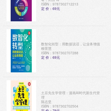
ISBN：9787302712213
定 价：69元
数智化转型：用数据说话，让业务增值
柳景慧
ISBN：9787302707288
定 价：69元
土豆先生学管理：漫画AI时代新生代管
理
陈志坚
ISBN：9787302702504
定 价：79元