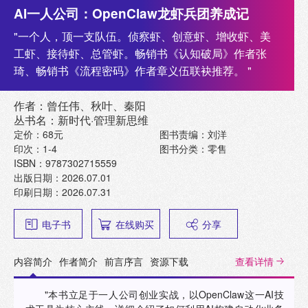
AI一人公司：OpenClaw龙虾兵团养成记
"一个人，顶一支队伍。侦察虾、创意虾、增收虾、美
工虾、接待虾、总管虾。畅销书《认知破局》作者张
琦、畅销书《流程密码》作者章义伍联袂推荐。 "
作者：曾任伟、秋叶、秦阳
丛书名：新时代·管理新思维
定价：68元
图书责编：刘洋
印次：1-4
图书分类：零售
ISBN：9787302715559
出版日期：2026.07.01
印刷日期：2026.07.31
电子书
在线购买
分享
内容简介
作者简介
前言序言
资源下载
查看详情
"本书立足于一人公司创业实战，以OpenClaw这一AI技