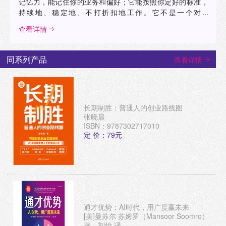
记忆力，能记住你的业务和偏好；它能按照你定好的标准，
持续地、稳定地、不打折扣地工作。它不是一个对...
查看详情
同系列产品
查看详情
长期制胜：普通人的创业路线图
张晓晨
ISBN：9787302717010
定 价：79元
通才优势：AI时代，用广度赢未来
[美]曼苏尔·苏姆罗（Mansoor Soomro）
著，刘怡 译