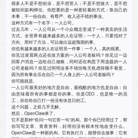
很多人不是不想创业，是不想管人；不是不想做大，是不想
被组织架构绑住。你想要的是一种更轻量的方式：靠自己的
本事，干一份自由、有尊严、收入还不错的事业。
这种方式有一个名字：一人公司。
过去几年，一人公司从一个小众概念变成了一种真实的生活
方式。全世界有越来越多的人在证明：一个人，只要找对了
方向、用对了方法，可以做出远超预期的事。
但也有越来越多的人在证明另一件事：一个人，真的很累。
你见过凌晨两点还在改方案的一人公司老板吗？你见过一边
回客户消息一边给自己做账，同时还在构思下周选题的一人
公司老板吗？你见过明明业务不错但每天焦虑得睡不着觉，
因为所有事全压在自己一个人身上的一人公司老板吗？
你可能就是。
一人公司最美好的地方是自由，最残酷的地方也是自由：自
由意味着所有的事都是你的事。你是CEO，也是唯一的员
工，你在给自己打一份没有休息日的工。
这个问题，之前几乎无解。
然后，OpenClaw来了。
它不是那种“你问一句它答一句”的AI。那个你已经用过了，帮
你写写文章、查查资料，好用但没有根本性地改变什么。
OpenClaw是一种新的AI。它有执行力，能替你去做事；它有