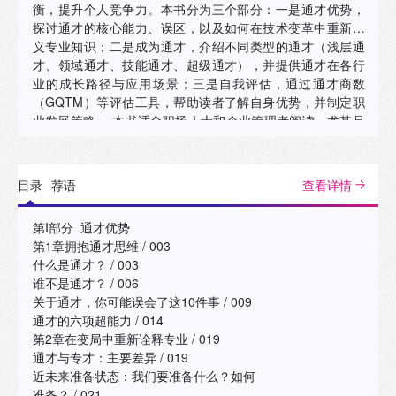
衡，提升个人竞争力。本书分为三个部分：一是通才优势，
探讨通才的核心能力、误区，以及如何在技术变革中重新定
义专业知识；二是成为通才，介绍不同类型的通才（浅层通
才、领域通才、技能通才、超级通才），并提供通才在各行
业的成长路径与应用场景；三是自我评估，通过通才商数
（GQTM）等评估工具，帮助读者了解自身优势，并制定职
业发展策略。 本书适合职场人士和企业管理者阅读，尤其是
从事跨界业务的中高层管理或创业群体阅读。它也非常适合
学生与终身学习者参考。此外，科技、商业与创意领域的专
业人士，如工程师、数据科学家、市场专家和创意工作者，
目录
荐语
查看详情
也都能从中受益。最后，关注未来趋势的思想领袖和政策制
定者也是本书的理想受众。"
第I部分 通才优势
第1章拥抱通才思维 / 003
什么是通才？ / 003
谁不是通才？ / 006
关于通才，你可能误会了这10件事 / 009
通才的六项超能力 / 014
第2章在变局中重新诠释专业 / 019
通才与专才：主要差异 / 019
近未来准备状态：我们要准备什么？如何
准备？ / 021