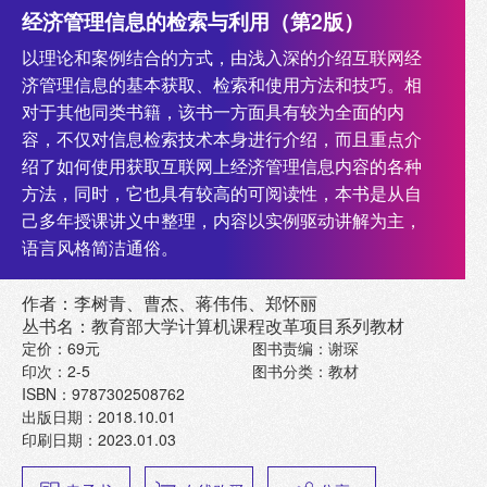
经济管理信息的检索与利用（第2版）
以理论和案例结合的方式，由浅入深的介绍互联网经
济管理信息的基本获取、检索和使用方法和技巧。相
对于其他同类书籍，该书一方面具有较为全面的内
容，不仅对信息检索技术本身进行介绍，而且重点介
绍了如何使用获取互联网上经济管理信息内容的各种
方法，同时，它也具有较高的可阅读性，本书是从自
己多年授课讲义中整理，内容以实例驱动讲解为主，
语言风格简洁通俗。
作者：李树青、曹杰、蒋伟伟、郑怀丽
丛书名：教育部大学计算机课程改革项目系列教材
定价：69元
图书责编：谢琛
印次：2-5
图书分类：教材
ISBN：9787302508762
出版日期：2018.10.01
印刷日期：2023.01.03