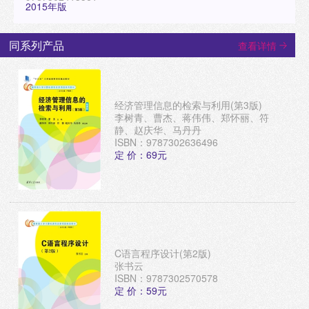
2015年版
同系列产品
查看详情
经济管理信息的检索与利用(第3版)
李树青、曹杰、蒋伟伟、郑怀丽、符
静、赵庆华、马丹丹
ISBN：9787302636496
定 价：69元
C语言程序设计(第2版)
张书云
ISBN：9787302570578
定 价：59元