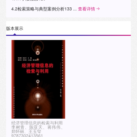
4.2检索策略与典型案例分析133 ...
查看详情
版本展示
经济管理信息的检索与利用
李树青、陈亚天、蒋伟伟、
郑怀丽、王玉玺
9787302413561