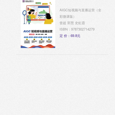
AIGC短视频与直播运营（全
彩微课版）
曾超 郭慧 史虹霞
ISBN：9787302714279
定 价：69.8元