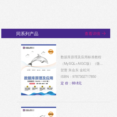
同系列产品
查看详情
数据库原理及应用标准教程
（MySQL+AIGC版）（微课
视频版）
贺蕾 朱会东 金松河
ISBN：9787302717850
定 价：69.8元