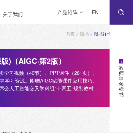
产品矩阵
EN
关于我们
首页
>
图书
>
图书详情
)（AIGC·第2版）
+
教
学习视频（40节）、PPT课件（281页）、
师
申
等学习资源。附赠AIGC赋能课件应用技巧、
领
席会人工智能交叉学科组“十四五”规划教材，
样
书