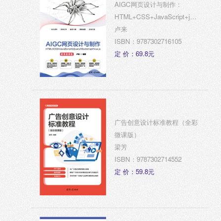
AIGC网页设计与制作：
HTML+CSS+JavaScript+jQuery+Boo
课视频版）
卢来
ISBN：9787302716105
定 价：69.8元
广告创意设计标准教程（全彩
微课版）
梁芳
ISBN：9787302714552
定 价：59.8元