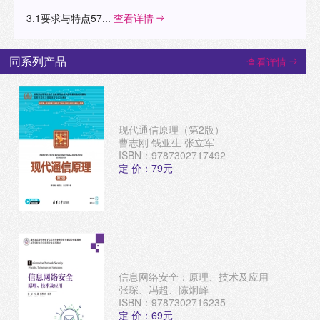
3.1要求与特点57...
查看详情
同系列产品
查看详情
现代通信原理（第2版）
曹志刚 钱亚生 张立军
ISBN：9787302717492
定 价：79元
信息网络安全：原理、技术及应用
张琛、冯超、陈炯峄
ISBN：9787302716235
定 价：69元