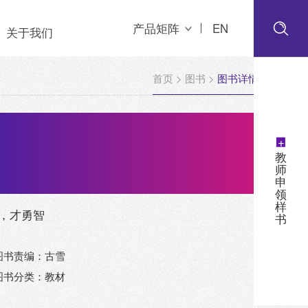
产品矩阵
EN
关于我们
首页
>
图书
>
图书详情
+
教
师
申
领
样
，才勇智
书
图书责编：古雪
图书分类：教材