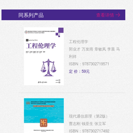
同系列产品
查看详情
工程伦理学
郭业才 万发雨 章敏凤 李晨 马
利祥
ISBN：9787302719571
定 价：59元
现代通信原理（第2版）
曹志刚 钱亚生 张立军
ISBN：9787302717492