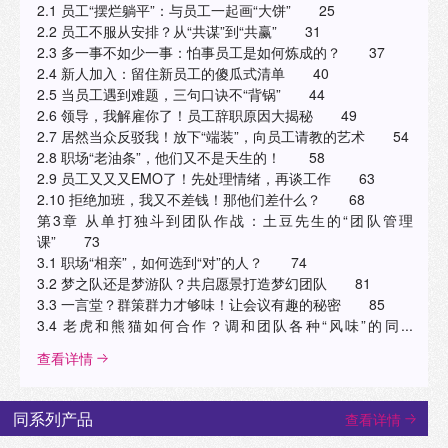
2.1 员工“摆烂躺平”：与员工一起画“大饼” 25
2.2 员工不服从安排？从“共谋”到“共赢” 31
2.3 多一事不如少一事：怕事员工是如何炼成的？ 37
2.4 新人加入：留住新员工的傻瓜式清单 40
2.5 当员工遇到难题，三句口诀不“背锅” 44
2.6 领导，我解雇你了！员工辞职原因大揭秘 49
2.7 居然当众反驳我！放下“端装”，向员工请教的艺术 54
2.8 职场“老油条”，他们又不是天生的！ 58
2.9 员工又又又EMO了！先处理情绪，再谈工作 63
2.10 拒绝加班，我又不差钱！那他们差什么？ 68
第3章 从单打独斗到团队作战：土豆先生的“团队管理
课” 73
3.1 职场“相亲”，如何选到“对”的人？ 74
3.2 梦之队还是梦游队？共启愿景打造梦幻团队 81
3.3 一言堂？群策群力才够味！让会议有趣的秘密 85
3.4 老虎和熊猫如何合作？调和团队各种“风味”的同...
查看详情
同系列产品
查看详情