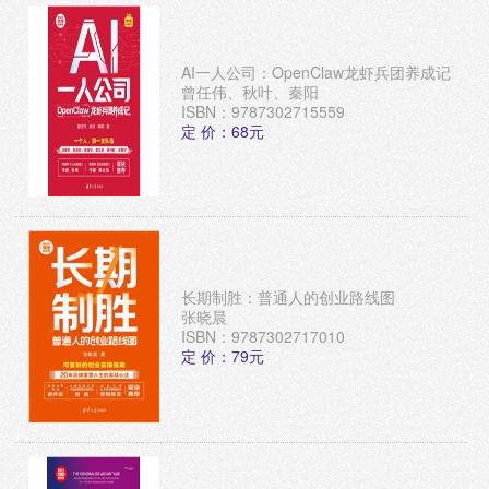
AI一人公司：OpenClaw龙虾兵团养成记
曾任伟、秋叶、秦阳
ISBN：9787302715559
定 价：68元
长期制胜：普通人的创业路线图
张晓晨
ISBN：9787302717010
定 价：79元