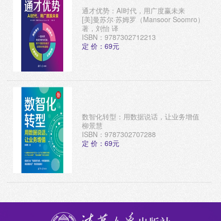
通才优势：AI时代，用广度赢未来
[美]曼苏尔·苏姆罗（Mansoor Soomro）
著，刘怡 译
ISBN：9787302712213
定 价：69元
数智化转型：用数据说话，让业务增值
柳景慧
ISBN：9787302707288
定 价：69元