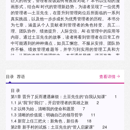
巨大的转变，管理者应该如何有效应对呢？ 本书以生动的漫
画形式，结合AI 时代的管理新趋势，为读者呈现了一位优秀
的管理者—土豆先生，在晋升到管理岗位后所面临的一系列
真实挑战，以及他一步步成长为优秀管理者的历程。 本书分
为七章，涵盖从个人贡献者到管理者的角色转变、员工管
理、团队协作、绩效提升、人际交往、AI 在管理中的应用等
内容。通过土豆先生的故事，读者将看到管理者在日常工作
中可能遇到的种种痛点，如员工懈怠、不服从安排、团队协
作不畅、绩效管理难题等，并学习到实用的管理工具和方
法，从而快速提升管理能力。 本书通俗易懂，漫画有趣，案
例丰富，工具实用，读者可结合“土豆先生”智能体一起运用。
无论是刚刚晋升为管理者的“新手村玩家”，还是希望提升管理
能力的职场老手，都能从本书中找到适合自己的管理智慧。"
目录
荐语
查看详情
目 录
第1章 晋升了反而遭遇麻烦：土豆先生的“自我认知课” 1
1.1 从“我”到“我们”，开启管理者的英雄之旅 2
1.2 以终为始，清晰我的使命和愿景 7
1.3 清晰的价值观：明确自己的领导哲学 11
1.4 新官上任三把火：新角色，新任务 18
第2章 新手村的试炼：土豆先生的“管人启蒙课” 24