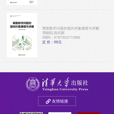
离散数学问题的面向对象建模与求解
周晓聪,陈武辉
ISBN：9787302713982
定 价：59元
友情链接