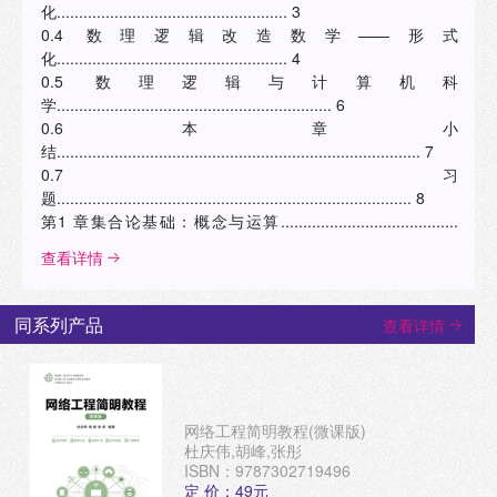
化.................................................... 3
0.4 数理逻辑改造数学——形式
化.................................................... 4
0.5 数理逻辑与计算机科
学.............................................................. 6
0.6 本章小
结.................................................................................. 7
0.7 习
题................................................................................ 8
第1 章集合论基础：概念与运算........................................
查看详情
同系列产品
查看详情
网络工程简明教程(微课版)
杜庆伟,胡峰,张彤
ISBN：9787302719496
定 价：49元