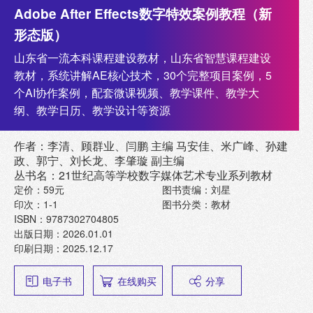
Adobe After Effects数字特效案例教程（新
形态版）
山东省一流本科课程建设教材，山东省智慧课程建设
教材，系统讲解AE核心技术，30个完整项目案例，5
个AI协作案例，配套微课视频、教学课件、教学大
纲、教学日历、教学设计等资源
作者：李清、顾群业、闫鹏 主编 马安佳、米广峰、孙建
政、郭宁、刘长龙、李肇璇 副主编
丛书名：21世纪高等学校数字媒体艺术专业系列教材
定价：59元
图书责编：刘星
印次：1-1
图书分类：教材
ISBN：9787302704805
出版日期：2026.01.01
印刷日期：2025.12.17
电子书
在线购买
分享