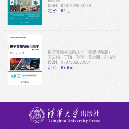
周京来
ISBN：9787302653790
定 价：99元
数字音频与视频技术（微课视频版）
宋云娟，丁翔，孙瑾，黄永丽，刘洁韵
ISBN：9787302650331
定 价：69.9元