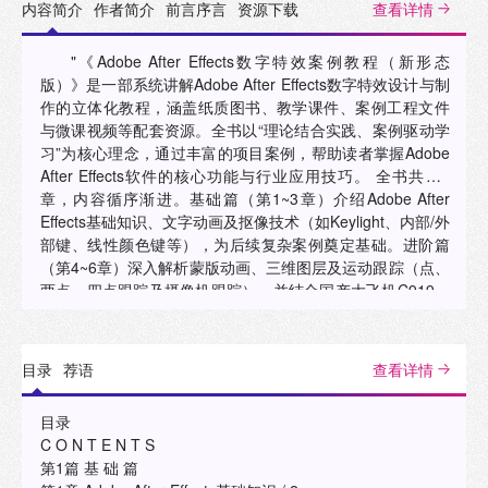
内容简介
作者简介
前言序言
资源下载
查看详情
"《Adobe After Effects数字特效案例教程（新形态
版）》是一部系统讲解Adobe After Effects数字特效设计与制
作的立体化教程，涵盖纸质图书、教学课件、案例工程文件
与微课视频等配套资源。全书以“理论结合实践、案例驱动学
习”为核心理念，通过丰富的项目案例，帮助读者掌握Adobe
After Effects软件的核心功能与行业应用技巧。 全书共分8
章，内容循序渐进。基础篇（第1~3章）介绍Adobe After
Effects基础知识、文字动画及抠像技术（如Keylight、内部/外
部键、线性颜色键等），为后续复杂案例奠定基础。进阶篇
（第4~6章）深入解析蒙版动画、三维图层及运动跟踪（点、
两点、四点跟踪及摄像机跟踪），并结合国产大飞机C919、
中国高铁等案例，融入科技强国、生态保护等内容。实践篇
（第7~8章）聚焦企业片头制作、MG动画、科技类宣传片等
综合项目，涵盖Logo演绎、光晕文字、旅游宣传片等商业级
目录
荐语
查看详情
特效设计，培养读者创意转化与实战能力。 《Adobe After
Effects数字特效案例教程（新形态版）》既可作为高等院校
目录
数字媒体、影视动画、广告设计相关专业的教材，也可作为
C O N T E N T S
影视后期制作、新媒体运营、广告创意行业技术人员的自学
第1篇 基 础 篇
参考书及培训机构的教学用书。 "