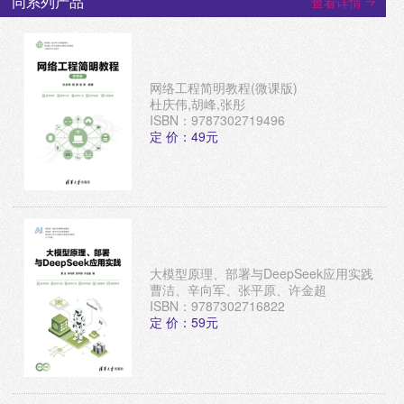
同系列产品
查看详情
网络工程简明教程(微课版)
杜庆伟,胡峰,张彤
ISBN：9787302719496
定 价：49元
大模型原理、部署与DeepSeek应用实践
曹洁、辛向军、张平原、许金超
ISBN：9787302716822
定 价：59元