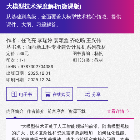
大模型技术深度解析(微课版)
从基础到高级，全面覆盖大模型技术核心领域。提供
课件、大纲、习题解答。
作者：任飞亮 李瑞婷 裴颖鑫 齐屹旸 王兴伟
丛书名：面向新工科专业建设计算机系列教材
定价：89元
图书责编：杨帆
印次：1-1
图书分类：教材
ISBN：9787302704386
出版日期：2025.12.01
印刷日期：2025.12.24
电子书
在线购买
分享
内容简介
作者简介
前言序言
资源下载
查看详情
"大模型技术正处于人工智能领域的前沿。随着模型规模
的扩大，技术复杂性和资源需求急剧增加，如何优化性能、
提升效率并应对相关挑战，成为当前研究的核心问题。本书