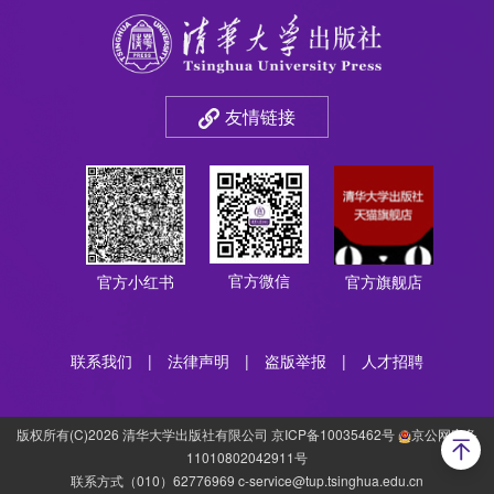
友情链接
官方微信
官方小红书
官方旗舰店
联系我们
|
法律声明
|
盗版举报
|
人才招聘
版权所有(C)2026 清华大学出版社有限公司 京ICP备10035462号
京公网安备
11010802042911号
联系方式（010）62776969 c-service@tup.tsinghua.edu.cn