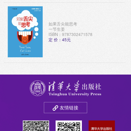
如果舌尖能思考
一节生姜
ISBN：9787302471578
定 价：45元
友情链接