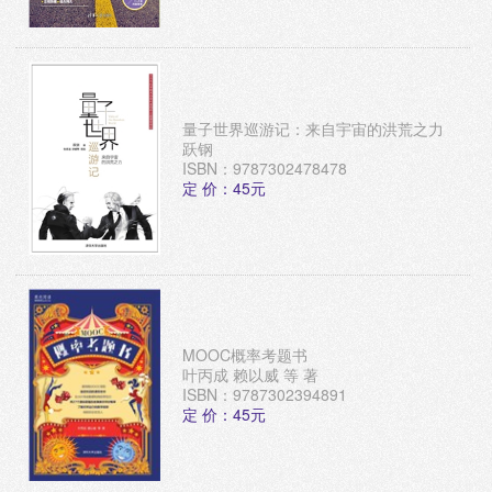
量子世界巡游记：来自宇宙的洪荒之力
跃钢
ISBN：9787302478478
定 价：45元
MOOC概率考题书
叶丙成 赖以威 等 著
ISBN：9787302394891
定 价：45元