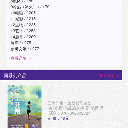
8流体 / / 159
详细解释这些图片的内容，希望你们继续喜欢。
9冷热（冰火） / / 179
10电磁 / / 205
11光影 / / 215
12生物 / / 235
13艺术 / / 253
14题目 / / 269
尾声 / / 275
参考文献 / / 277
查看详情
同系列产品
查看详情
三十开跑：重新发现自己
[美] 凯西·乌兹施奈德 著 李想 译
ISBN：9787302502821
定 价：49元