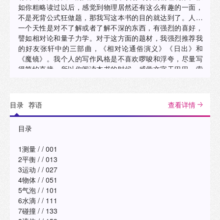
如你粗略读过以后，感觉到物理居然还有这么有趣的一面，
不是死背公式狂做题，那我写这本书的目的就达到了。人的
一个天性是对不了解或者了解不深的东西，有强烈的喜好，
譬如相对论和量子力学。对于这方面的题材，我强烈推荐我
的好友张轩中的三部曲，《相对论通俗演义》《日出》和
《魔镜》。我个人的写作风格是不喜欢啰唆和浮夸，尽量写
得简约直接。所以你阅读本书的时候，感觉文字干巴巴、索
然无味的话，不妨直接看图片，兴趣来了，再找找文字说
明。对一些生活中简单的物理现象，我也作了详细分析，不
过仍旧没有公式，只是数据获取和分析。我平时喜欢在网上
目录
荐语
查看详情
找各种有趣的物理新闻，长久以来，积累了大量的图片、动
画和视频。我选了最精彩的部分，写到这本读物中，限于书
目录
本表达方式，更多的动画和视频，只有我在上课的时候才能
充分展现。 这本书也不单单面向高中生和大学文科生，它也
1测量 / / 001
适合师范物理专业的本科生，物理教学论的研究生以及中学
2平衡 / / 013
物理教师选读。我还在书中提出了不少问题，有的给了回
3运动 / / 027
答，有的没有回答，希望有挑战能力的学生作专题研究来解
4物体 / / 051
决。我设想的读者主要是中学生和大学文科生，书中对于一
5气泡 / / 101
些物理现象的解释是简单化的，专业术语上肯定有不确切的
6水滴 / / 111
地方，欢迎有专业背景的读者指出。书中的很多图片，其实
7碰撞 / / 133
是一篇篇专业文章。我计划写一本经典物理专题研究，专门