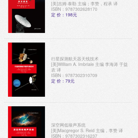
[美]吉姆·泰勒 主编；李赞，程承 译
ISBN：9787302628170
定 价：198元
行星探测航天器天线技术
[美]William A. Imbriale 主编 李海涛 于益
农 译
ISBN：9787302310709
定 价：79元
深空网低噪声系统
[美]Macgregor S. Reid 主编，李赞 译
ISBN：9787302316237