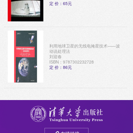
定 价：65元
利用地球卫星的无线电掩星技术——波
动说处理法
刘迎春
ISBN：9787302232728
定 价：86元