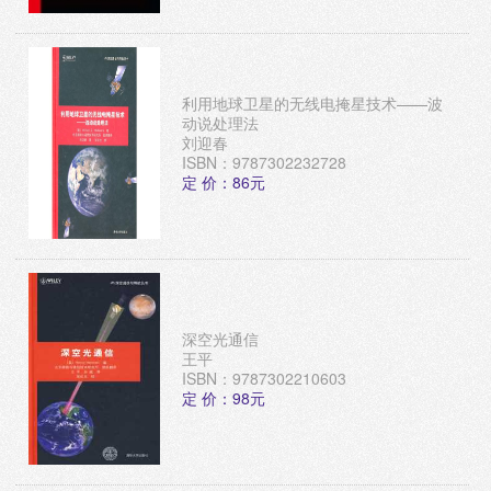
利用地球卫星的无线电掩星技术——波
动说处理法
刘迎春
ISBN：9787302232728
定 价：86元
深空光通信
王平
ISBN：9787302210603
定 价：98元