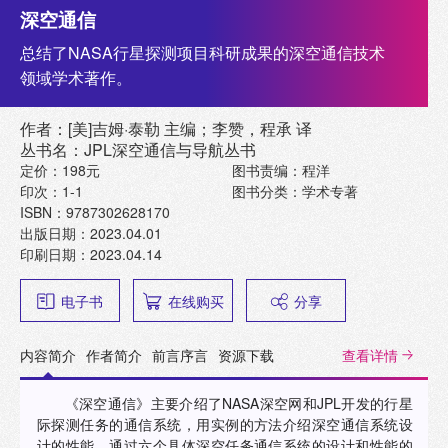
深空通信
总结了NASA行星探测项目科研成果的深空通信技术
领域学术著作。
作者：[美]吉姆·泰勒 主编；李赞，程承 译
丛书名：JPL深空通信与导航丛书
定价：198元
图书责编：程洋
印次：1-1
图书分类：学术专著
ISBN：9787302628170
出版日期：2023.04.01
印刷日期：2023.04.14
电子书
在线购买
分享
内容简介
作者简介
前言序言
资源下载
查看详情
《深空通信》主要介绍了NASA深空网和JPL开发的行星
际探测任务的通信系统，用实例的方法介绍深空通信系统设
计的性能。通过六个具体深空任务通信系统的设计和性能的