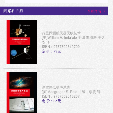
同系列产品
查看详情
行星探测航天器天线技术
[美]William A. Imbriale 主编 李海涛 于益
农 译
ISBN：9787302310709
定 价：79元
深空网低噪声系统
[美]Macgregor S. Reid 主编，李赞 译
ISBN：9787302316237
定 价：65元