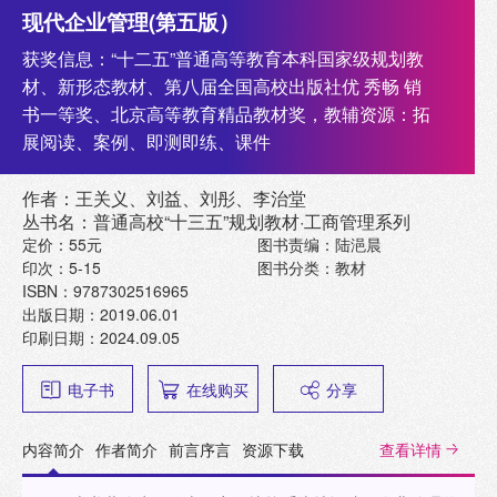
现代企业管理(第五版）
获奖信息：“十二五”普通高等教育本科国家级规划教
材、新形态教材、第八届全国高校出版社优 秀畅 销
书一等奖、北京高等教育精品教材奖，教辅资源：拓
展阅读、案例、即测即练、课件
作者：王关义、刘益、刘彤、李治堂
丛书名：普通高校“十三五”规划教材·工商管理系列
定价：55元
图书责编：陆浥晨
印次：5-15
图书分类：教材
ISBN：9787302516965
出版日期：2019.06.01
印刷日期：2024.09.05
电子书
在线购买
分享
内容简介
作者简介
前言序言
资源下载
查看详情