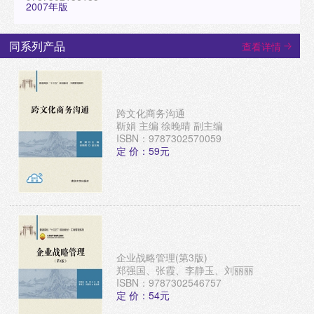
2007年版
同系列产品
查看详情
跨文化商务沟通
靳娟 主编 徐晚晴 副主编
ISBN：9787302570059
定 价：59元
企业战略管理(第3版)
郑强国、张霞、李静玉、刘丽丽
ISBN：9787302546757
定 价：54元