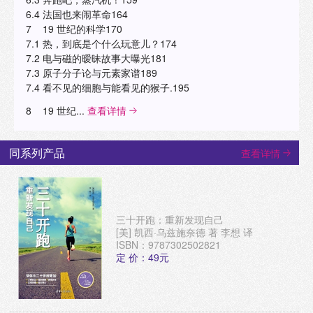
6.4 法国也来闹革命164
7 19 世纪的科学170
7.1 热，到底是个什么玩意儿？174
7.2 电与磁的暧昧故事大曝光181
7.3 原子分子论与元素家谱189
7.4 看不见的细胞与能看见的猴子.195
8 19 世纪...
查看详情
同系列产品
查看详情
三十开跑：重新发现自己
[美] 凯西·乌兹施奈德 著 李想 译
ISBN：9787302502821
定 价：49元