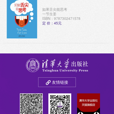
如果舌尖能思考
一节生姜
ISBN：9787302471578
定 价：45元
友情链接