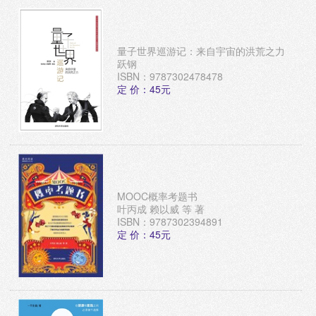
量子世界巡游记：来自宇宙的洪荒之力
跃钢
ISBN：9787302478478
定 价：45元
MOOC概率考题书
叶丙成 赖以威 等 著
ISBN：9787302394891
定 价：45元