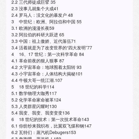
2.2 三代师徒成巨擘 35
2.3 没事儿就集个大成41
2.4 罗马人：没文化的暴发户 48
3 中世纪：欧洲、阿拉伯和中国 55
3.1 欧洲的漫漫长夜59
3.2 阿拉伯的科研大跃进 65
3.3 中国：祖上傲娇、近代落伍71
3.4 活着就是为了改变世界的“四大发明”77
4 16、17 世纪：第一次科学革命 84
4.1 革命前夜的狠人狠事 87
4.2 大宇宙革命：地球围着太阳转 93
4.3 小宇宙革命：人体结构大揭秘101
4.4 牛顿大哥一统江湖.107
5 18 世纪的科学114
5.1 数学物理大咖秀117
5.2 化学革命家命被革124
5.3 人类群星闪耀时130
5.4 我变、我变、我变变变136
6 18 世纪的技术：第一次技术革命143
6.1 你纺纱来我织布，比翼双飞煤和钢147
6.2 瓦特们：蒸汽机Debugers153
6.3 奔跑吧，蒸汽机！159